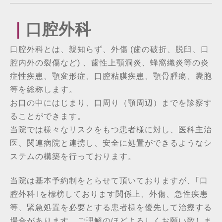
｜
口腔外科
口腔外科とは、親知らず、外傷 (歯の破折、脱臼、口
腔内外の裂傷など) 、歯性上顎洞炎、蜂窩織炎等の炎
症性疾患、顎変形症、口腔粘膜疾患、顎骨腫瘍、囊胞
等を総称します。
お口の中にはじまり、口周り（顎周辺）までを診察す
ることができます。
当院では様々なリスクをもつ患者様に対し、医科主治
医、関連病院と連携し、安全に処置ができるようなシ
ステムの構築を行っております。
当院は基本予約制をとらせて頂いておりますが、｢口
腔外科｣を標榜しております関係上、外傷、急性疾患
等、緊急処置を必要とする患者様を優先して治療する
場合があります。ご理解のほどよろしくお願い致しま