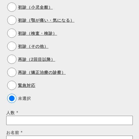
初診（小児全般）
初診（顎が痛い・気になる）
初診（検査・検診）
初診（その他）
再診（2回目以降）
再診（矯正治療の診察）
緊急対応
未選択
人数
*
お名前
*