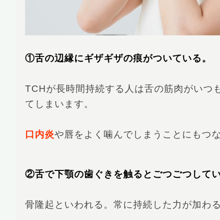
①舌の辺縁にギザギザの痕がついている。
TCHが長時間持続する人は舌の筋肉がいつ
てしまいます。
口内炎
や唇をよく噛んでしまうことにもつ
②舌で下顎の歯ぐきを触るとごつごつして
骨隆起といわれる。常に持続した力が加わ